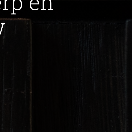
rp en
w