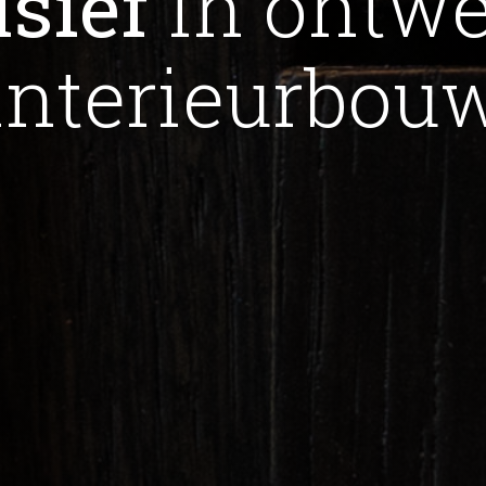
sief
in ontwe
interieurbou